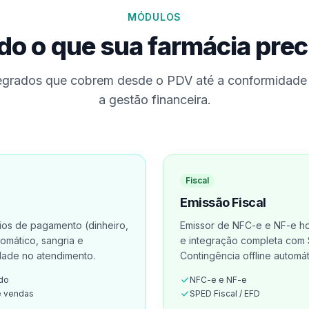
MÓDULOS
do o que sua farmácia prec
egrados que cobrem desde o PDV até a conformidade r
a gestão financeira.
Fiscal
Emissão Fiscal
ios de pagamento (dinheiro,
Emissor de NFC-e e NF-e ho
tomático, sangria e
e integração completa com SP
idade no atendimento.
Contingência offline automát
ado
NFC-e e NF-e
e vendas
SPED Fiscal / EFD